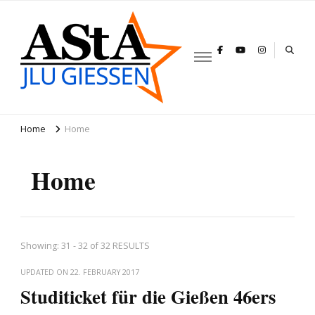
AStA JLU
Gießen
Home
Home
Home
Showing: 31 - 32 of 32 RESULTS
UPDATED ON
22. FEBRUARY 2017
Studiticket für die Gießen 46ers