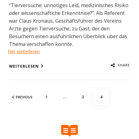
“Tierversuche: unnötiges Leid, medizinisches Risiko
oder wissenschaftiche Erkenntnise?”. Als Referent
war Claus Kronaus, Geschäftsführer des Vereins
Ärzte gegen Tierversuche, zu Gast, der den
Besuchern einen ausführlichen Überblick über das
Thema verschaffen konnte.
hier weiterlesen
SHARE
WEITERLESEN
Posts
PAGE
PAGE
PAGE
1
…
3
4
PREVIOUS
pagination