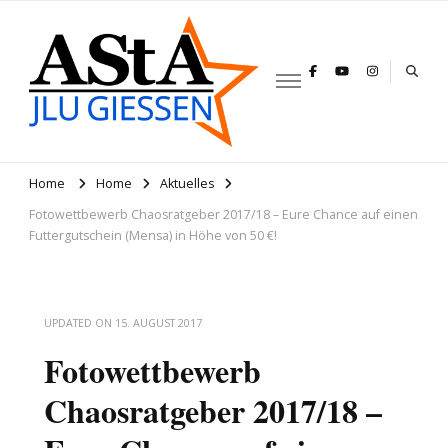
AStA JLU
Gießen
Home
Home
Aktuelles
Fotowettbewerb Chaosratgeber 2017/18 – Eure Chance auf einen
Futtergutschein (Mensa) in Höhe von 50 €!
UPDATED ON
15. AUGUST 2017
Fotowettbewerb
Chaosratgeber 2017/18 –