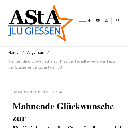
AStA JLU
Gießen
Home
Allgemein
Mahnende Glückwunsche zur Präsidentschaftswiederwahl aus
der Studierendenschaft der JLU
UPDATED ON
11. DEZEMBER 2020
Mahnende Glückwunsche
zur