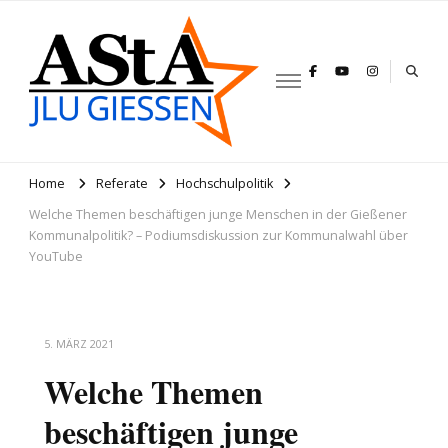
AStA JLU
Gießen
Home
Referate
Hochschulpolitik
Welche Themen beschäftigen junge Menschen in der Gießener
Kommunalpolitik? – Podiumsdiskussion zur Kommunalwahl über
YouTube
5. MÄRZ 2021
Welche Themen
beschäftigen junge